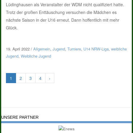
Lüdinghausen als Veranstalter der WDM nicht qualifiziert hatte.
Trotz der großen Enttäuschung versuchen die Mädchen es
nächste Saison in der U16 erneut. Dann hoffentlich mit mehr
Glück.
19. April 2022
/
Allgemein
,
Jugend
,
Turniere
,
U14 NRW-Liga
,
weibliche
Jugend
,
Weibliche Jugend
1
2
3
4
›
UNSERE PARTNER