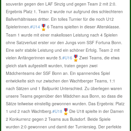
souverän gegen den LAF Sinzig und gegen Team 2 mit 2:0.
Ergebnis Platz 1. Team 2 wurde nur aufgrund des schlechteren
Ballverhältnisses dritter. Ein tolles Turnier für die noch U12
Spielerinnen.
#U14
6 Teams spielten in dieser Altersklasse.
Team 1 wurde mit einer makellosen Leistung nach 4 Spielen
ohne Satzverlust erster vor den Jungs vom SSF Fortuna Bonn.
Eine sehr stabile Leistung und ein schöner Erfolg. Team 2 mit
vielen Anfängerinnen wurde 5.
#U16
Zwei Teams, die etwa
gleich stark aufgestellt wurden, traten gegen zwei
Mädchenteams der SSF Bonn an. Ein spannendes Spiel
entwickelte sich nur zwischen den Wachtberger Teams, 1:1
nach Sätzen und 1 Ballpunkt Unterschied. Zu überlegen waren
unsere Teams gegenüber den Mädchen aus Bonn, so dass die
Sätze teilweise einstellig gewonnen wurden. Das Ergebnis: Platz
1 und 2 nach Wachtberg.
#U18
Die U18 spielte in der Damen
2 Konkurrenz gegen 2 Teams aus Buisdorf. Beide Spiele
wurden 2:0 gewonnen und damit der Turniersieg. Der perfekte