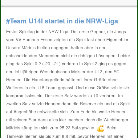
#Team U14I startet in die NRW-Liga
Erster Spieltag in der NRW-Liga. Der erste Gegner, die Jungs
vom VV Humann Essen zeigten ein Spiel fast ohne Eigenfehler.
Unsere Mädels hielten dagegen, hatten aber in den
entscheidenden Momenten nicht die richtigen Lösungen. Leider
ging das Spiel 0:2 (-20, -21) verloren.In Spiel 2 ging es gegen
den letztjährigen Westdeutschen Meister der U13, den SC
Hennen. Die Hauptangreiferin hätte mit ihrer Größe ohne
Weiteres in ein U18 Team gepasst. Und diese Größe setzte sie
kompromisslos ein. Der erste Satz wurde zu 10 verloren. Im
zweiten Satz setzte Hennen dann die Reserve ein und ein Spiel
auf Augenhöhe entwickelte sich. Zum Ende hin wollte Hennen
mit seinem Star dann alles klar machen, doch die Wachtberger
Mädels kämpften sich zum 25:23 Satzgewinn.
. Beim
Tiebreak hielten sie bis zum 8:8 mit, bevor Hennen mit einer