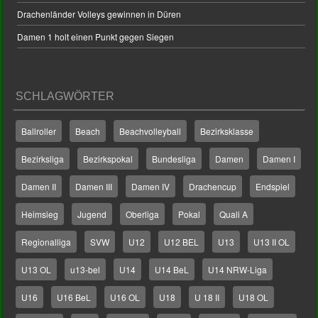
Drachenländer Volleys gewinnen in Düren
Damen 1 holt einen Punkt gegen Siegen
SCHLAGWÖRTER
Ballroller
Beach
Beachvolleyball
Bezirksklasse
Bezirksliga
Bezirkspokal
Bundesliga
Damen
Damen I
Damen II
Damen III
Damen IV
Drachencup
Endspiel
Heimsieg
Jugend
Oberliga
Pokal
Quali A
Regionalliga
SVW
U12
U12 BEL
U13
U13 II OL
U13 OL
u13-bel
U14
U14 BeL
U14 NRW-Liga
U16
U16 BeL
U16 OL
U18
U 18 II
U18 OL