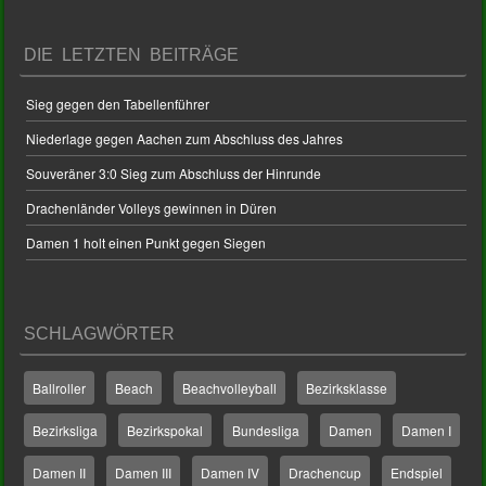
DIE LETZTEN BEITRÄGE
Sieg gegen den Tabellenführer
Niederlage gegen Aachen zum Abschluss des Jahres
Souveräner 3:0 Sieg zum Abschluss der Hinrunde
Drachenländer Volleys gewinnen in Düren
Damen 1 holt einen Punkt gegen Siegen
SCHLAGWÖRTER
Ballroller
Beach
Beachvolleyball
Bezirksklasse
Bezirksliga
Bezirkspokal
Bundesliga
Damen
Damen I
Damen II
Damen III
Damen IV
Drachencup
Endspiel