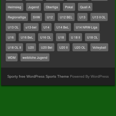
Heimsieg
Jugend
Oberliga
Pokal
Quali A
Regionalliga
SVW
U12
U12 BEL
U13
U13 II OL
U13 OL
u13-bel
U14
U14 BeL
U14 NRW-Liga
U16
U16 BeL
U16 OL
U18
U 18 II
U18 OL
U18 OL II
U20
U20 Bel
U20 II
U20 OL
Volleyball
WDM
weibliche Jugend
Sporty free WordPress Sports Theme
Powered By WordPress