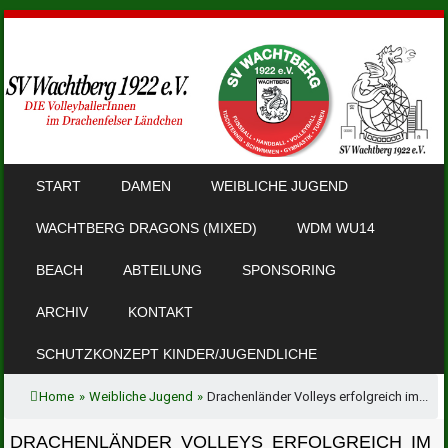
SKIP TO CONTENT
START
DAMEN
WEIBLICHE JUGEND
MENU
WACHTBERG DRAGONS (MIXED)
WDM WU14
BEACH
ABTEILUNG
SPONSORING
ARCHIV
KONTAKT
SCHUTZKONZEPT KINDER/JUGENDLICHE
Home
»
Weibliche Jugend
»
Drachenländer Volleys erfolgreich im...
DRACHENLÄNDER VOLLEYS ERFOLGREICH IM