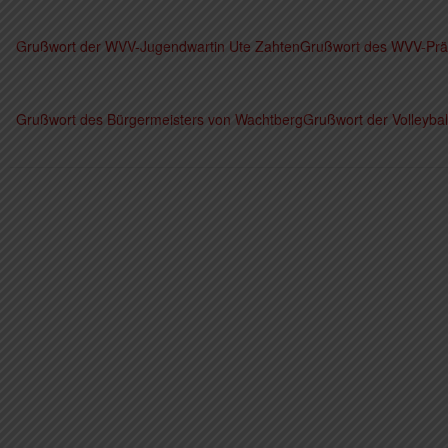
Grußwort der WVV-Jugendwartin Ute Zahten
Grußwort des WVV-Prä
Grußwort des Bürgermeisters von Wachtberg
Grußwort der Volleybal