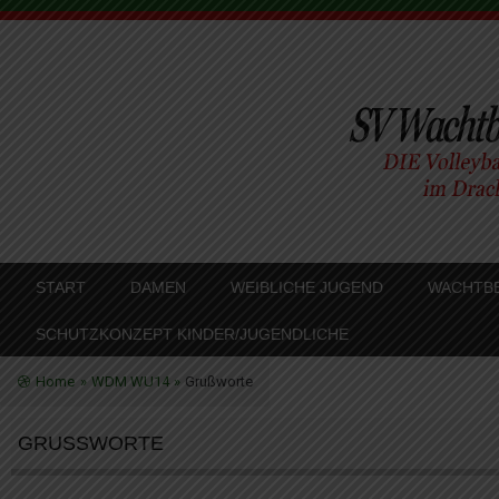
SKIP TO CONTENT
START
DAMEN
WEIBLICHE JUGEND
WACHTBE
MENU
SCHUTZKONZEPT KINDER/JUGENDLICHE
Home
»
WDM WU14
»
Grußworte
GRUSSWORTE