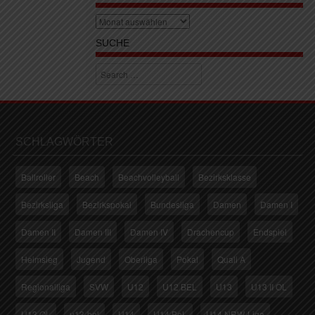
Archiv
SUCHE
Search
SCHLAGWÖRTER
Ballroller
Beach
Beachvolleyball
Bezirksklasse
Bezirksliga
Bezirkspokal
Bundesliga
Damen
Damen I
Damen II
Damen III
Damen IV
Drachencup
Endspiel
Heimsieg
Jugend
Oberliga
Pokal
Quali A
Regionalliga
SVW
U12
U12 BEL
U13
U13 II OL
U13 OL
u13-bel
U14
U14 BeL
U14 NRW-Liga