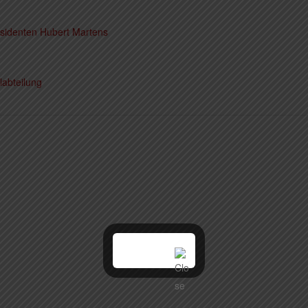
sidenten Hubert Martens
labteilung