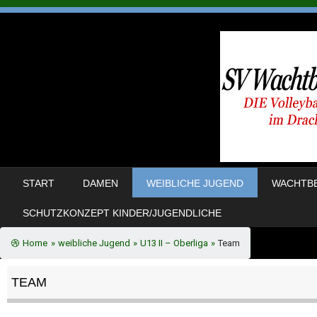
SKIP TO CONTENT
START
DAMEN
WEIBLICHE JUGEND
WACHTBE
MENU
SCHUTZKONZEPT KINDER/JUGENDLICHE
Home
»
weibliche Jugend
»
U13 II – Oberliga
»
Team
TEAM