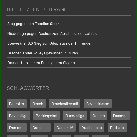
DIE LETZTEN BEITRÄGE
Sieg gegen den Tabellenführer
Niederlage gegen Aachen zum Abschluss des Jahres
Souveräner 3:0 Sieg zum Abschluss der Hinrunde
Drachenländer Volleys gewinnen in Düren
Damen 1 holt einen Punkt gegen Siegen
SCHLAGWÖRTER
Ballroller
Beach
Beachvolleyball
Bezirksklasse
Bezirksliga
Bezirkspokal
Bundesliga
Damen
Damen I
Damen II
Damen III
Damen IV
Drachencup
Endspiel