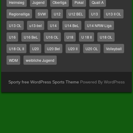
Heimsieg
Jugend
Oberliga
Pokal
Quali A
Regionalliga
SVW
U12
U12 BEL
U13
U13 II OL
U13 OL
u13-bel
U14
U14 BeL
U14 NRW-Liga
U16
U16 BeL
U16 OL
U18
U 18 II
U18 OL
U18 OL II
U20
U20 Bel
U20 II
U20 OL
Volleyball
WDM
weibliche Jugend
Sporty free WordPress Sports Theme
Powered By WordPress