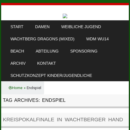
SKIP TO CONTENT
START
DAMEN
WEIBLICHE JUGEND
MENU
WACHTBERG DRAGONS (MIXED)
WDM WU14
BEACH
ABTEILUNG
SPONSORING
ARCHIV
KONTAKT
SCHUTZKONZEPT KINDER/JUGENDLICHE
Home
»
Endspiel
TAG ARCHIVES:
ENDSPIEL
KREISPOKALFINALE IN WACHTBERGER HAND