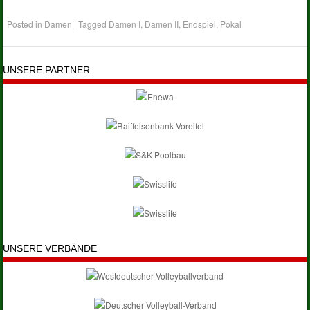
Posted in
Damen
|
Tagged
Damen I
,
Damen II
,
Endspiel
,
Pokal
UNSERE PARTNER
UNSERE VERBÄNDE