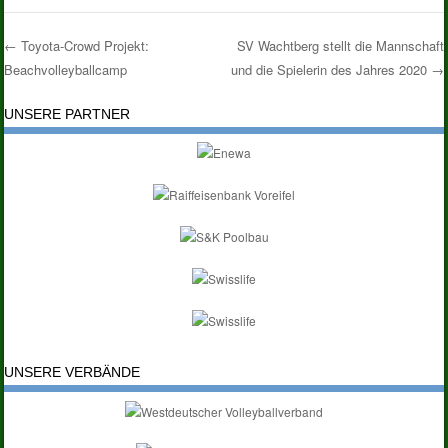
←
Toyota-Crowd Projekt:
SV Wachtberg stellt die Mannschaft
Beachvolleyballcamp
und die Spielerin des Jahres 2020
→
Post navigation
UNSERE PARTNER
UNSERE VERBÄNDE