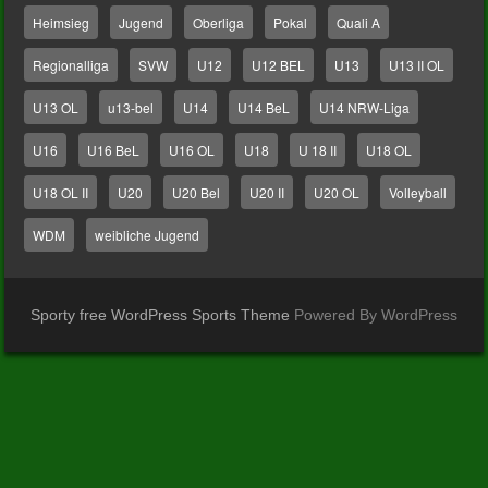
Heimsieg
Jugend
Oberliga
Pokal
Quali A
Regionalliga
SVW
U12
U12 BEL
U13
U13 II OL
U13 OL
u13-bel
U14
U14 BeL
U14 NRW-Liga
U16
U16 BeL
U16 OL
U18
U 18 II
U18 OL
U18 OL II
U20
U20 Bel
U20 II
U20 OL
Volleyball
WDM
weibliche Jugend
Sporty free WordPress Sports Theme
Powered By WordPress