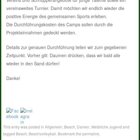
Vereins und Schnupperangebote für junge Talente sowie ein
vereinsweites Turnier. Damit möchten wir endlich wieder die
positive Energie des gemeinsamen Sports erleben.
Die Durchführungskosten des Camps sollen durch die
Projekteinnahmen gedeckt werden.
Details zur genauen Durchführung teilen wir zum gegebenen
Zeitpunkt. Vorher gilt: Daumen drücken, dass wir bald alle
wieder in den Sand dürfen!
Danke!
This entry was posted in
Allgemein
,
Beach
,
Damen
,
Weibliche Jugend
and
tagged
Beach
,
Beachvolleyball
. Bookmark the
permalink
.