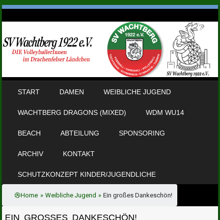
SKIP TO CONTENT
START
DAMEN
WEIBLICHE JUGEND
MENU
WACHTBERG DRAGONS (MIXED)
WDM WU14
BEACH
ABTEILUNG
SPONSORING
ARCHIV
KONTAKT
SCHUTZKONZEPT KINDER/JUGENDLICHE
Home
»
Weibliche Jugend
»
Ein großes Dankeschön!
EIN GROSSES DANKESCHÖN!