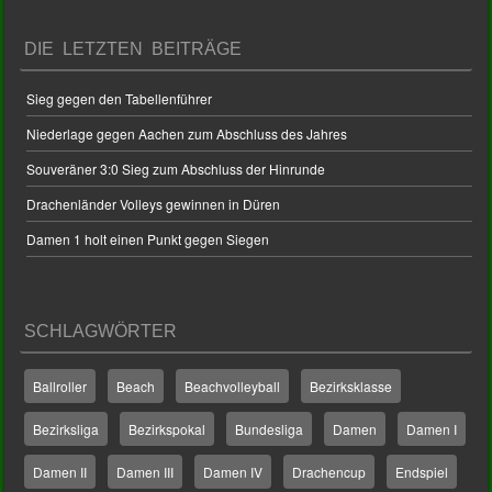
DIE LETZTEN BEITRÄGE
Sieg gegen den Tabellenführer
Niederlage gegen Aachen zum Abschluss des Jahres
Souveräner 3:0 Sieg zum Abschluss der Hinrunde
Drachenländer Volleys gewinnen in Düren
Damen 1 holt einen Punkt gegen Siegen
SCHLAGWÖRTER
Ballroller
Beach
Beachvolleyball
Bezirksklasse
Bezirksliga
Bezirkspokal
Bundesliga
Damen
Damen I
Damen II
Damen III
Damen IV
Drachencup
Endspiel