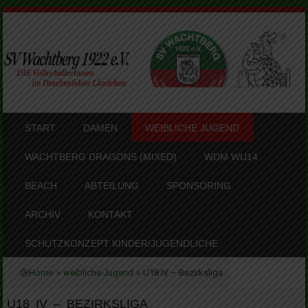
SKIP TO CONTENT
START
DAMEN
WEIBLICHE JUGEND
MENU
WACHTBERG DRAGONS (MIXED)
WDM WU14
BEACH
ABTEILUNG
SPONSORING
ARCHIV
KONTAKT
SCHUTZKONZEPT KINDER/JUGENDLICHE
Home
»
weibliche Jugend
»
U18 IV – Bezirksliga
U18 IV – BEZIRKSLIGA