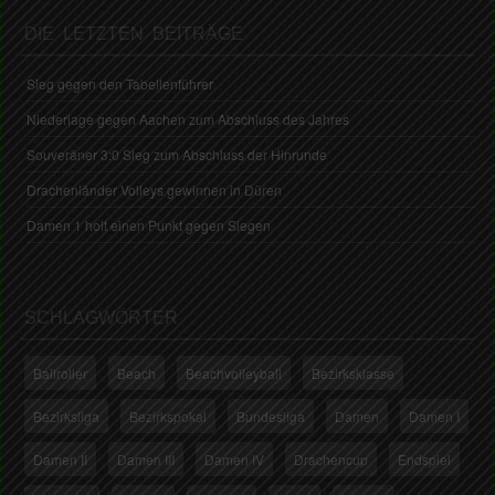
DIE LETZTEN BEITRÄGE
Sieg gegen den Tabellenführer
Niederlage gegen Aachen zum Abschluss des Jahres
Souveräner 3:0 Sieg zum Abschluss der Hinrunde
Drachenländer Volleys gewinnen in Düren
Damen 1 holt einen Punkt gegen Siegen
SCHLAGWÖRTER
Ballroller
Beach
Beachvolleyball
Bezirksklasse
Bezirksliga
Bezirkspokal
Bundesliga
Damen
Damen I
Damen II
Damen III
Damen IV
Drachencup
Endspiel