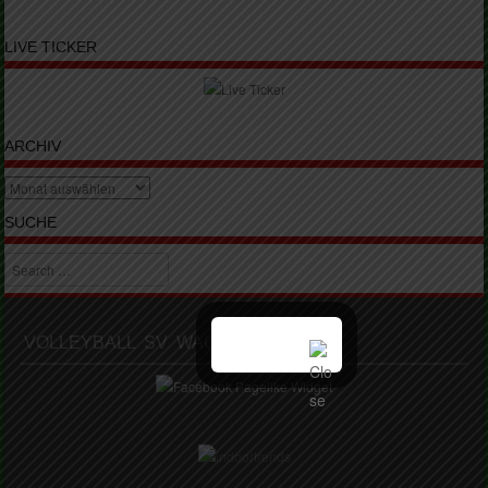
LIVE TICKER
ARCHIV
Archiv
SUCHE
Search
VOLLEYBALL SV WACHTBERG