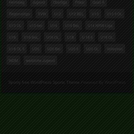
Heimsieg
Jugend
Oberliga
Pokal
Quali A
Regionalliga
SVW
U12
U12 BEL
U13
U13 II OL
U13 OL
u13-bel
U14
U14 BeL
U14 NRW-Liga
U16
U16 BeL
U16 OL
U18
U 18 II
U18 OL
U18 OL II
U20
U20 Bel
U20 II
U20 OL
Volleyball
WDM
weibliche Jugend
Sporty free WordPress Sports Theme
Powered By WordPress