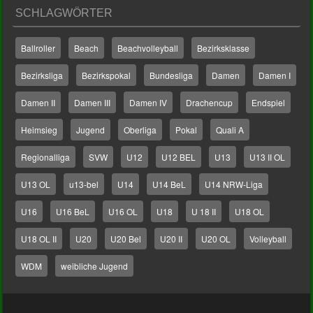
SCHLAGWÖRTER
Ballroller
Beach
Beachvolleyball
Bezirksklasse
Bezirksliga
Bezirkspokal
Bundesliga
Damen
Damen I
Damen II
Damen III
Damen IV
Drachencup
Endspiel
Heimsieg
Jugend
Oberliga
Pokal
Quali A
Regionalliga
SVW
U12
U12 BEL
U13
U13 II OL
U13 OL
u13-bel
U14
U14 BeL
U14 NRW-Liga
U16
U16 BeL
U16 OL
U18
U 18 II
U18 OL
U18 OL II
U20
U20 Bel
U20 II
U20 OL
Volleyball
WDM
weibliche Jugend