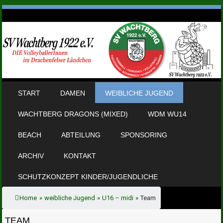
SKIP TO CONTENT
START
DAMEN
WEIBLICHE JUGEND
MENU
WACHTBERG DRAGONS (MIXED)
WDM WU14
BEACH
ABTEILUNG
SPONSORING
ARCHIV
KONTAKT
SCHUTZKONZEPT KINDER/JUGENDLICHE
Home
»
weibliche Jugend
»
U16 – midi
»
Team
TEAM