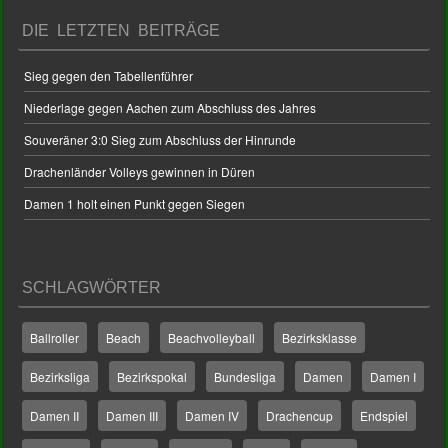
DIE LETZTEN BEITRÄGE
Sieg gegen den Tabellenführer
Niederlage gegen Aachen zum Abschluss des Jahres
Souveräner 3:0 Sieg zum Abschluss der Hinrunde
Drachenländer Volleys gewinnen in Düren
Damen 1 holt einen Punkt gegen Siegen
SCHLAGWÖRTER
Ballroller
Beach
Beachvolleyball
Bezirksklasse
Bezirksliga
Bezirkspokal
Bundesliga
Damen
Damen I
Damen II
Damen III
Damen IV
Drachencup
Endspiel