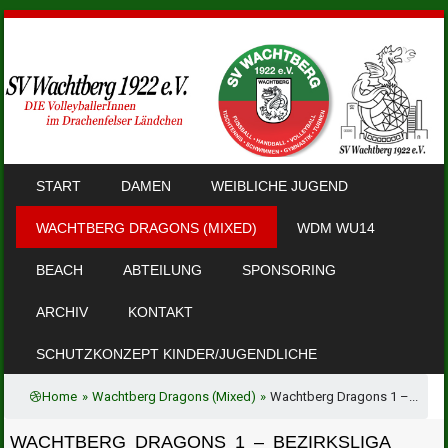
SKIP TO CONTENT
START
DAMEN
WEIBLICHE JUGEND
MENU
WACHTBERG DRAGONS (MIXED)
WDM WU14
BEACH
ABTEILUNG
SPONSORING
ARCHIV
KONTAKT
SCHUTZKONZEPT KINDER/JUGENDLICHE
Home
»
Wachtberg Dragons (Mixed)
»
Wachtberg Dragons 1 –...
WACHTBERG DRAGONS 1 – BEZIRKSLIGA