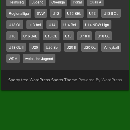
Heimsieg
Jugend
Oberliga
Pokal
Quali A
Regionalliga
SVW
U12
U12 BEL
U13
U13 II OL
U13 OL
u13-bel
U14
U14 BeL
U14 NRW-Liga
U16
U16 BeL
U16 OL
U18
U 18 II
U18 OL
U18 OL II
U20
U20 Bel
U20 II
U20 OL
Volleyball
WDM
weibliche Jugend
Sporty free WordPress Sports Theme
Powered By WordPress